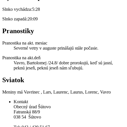
Slnko vychádza:
5:28
Slnko zapadá:
20:09
Pranostiky
Pranostika na akt. mesiac
Severné vetry v auguste prinášajú stále počasie.
Pranostika na akt.deň
Vavro, Bartolomej /24.8/ dobre prorokujú, keď sú jasní,
peknú jeseň, peknú jeseň nám sľubujú.
Sviatok
Meniny má
Vavrinec
, Lars, Laurenc, Laurus, Lorenc, Vavro
Kontakt
Obecný úrad Šútovo
Fatranská 88/9
038 54 Šútovo