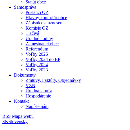
Štatút obce
Samospráva
Poslanci OZ
Hlavný kontrolór obce
Zápisnice a uznesenia
Komisie OZ
Tlačivá
Úradné hodiny
Zamestnanci obce
Referendum
Voľby 2026
Voľby 2024 do EP
Voľby 2024
Voľby 2023
Dokumenty
Zmluvy, Faktúry, Objednávky
VZN
Úradná tabuľa
Hospodárenie
Kontakt
Napíšte nám
RSS
Mapa webu
SK
Slovensky