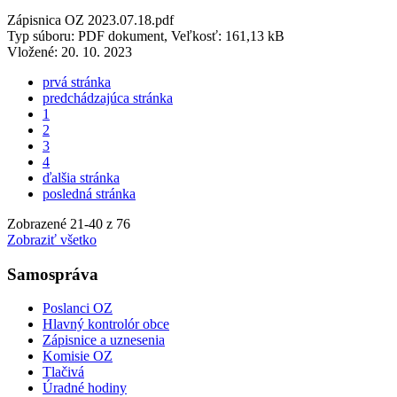
Zápisnica OZ 2023.07.18.pdf
Typ súboru: PDF dokument, Veľkosť: 161,13 kB
Vložené:
20. 10. 2023
prvá stránka
predchádzajúca stránka
1
2
3
4
ďalšia stránka
posledná stránka
Zobrazené
21
-
40
z 76
Zobraziť všetko
Samospráva
Poslanci OZ
Hlavný kontrolór obce
Zápisnice a uznesenia
Komisie OZ
Tlačivá
Úradné hodiny