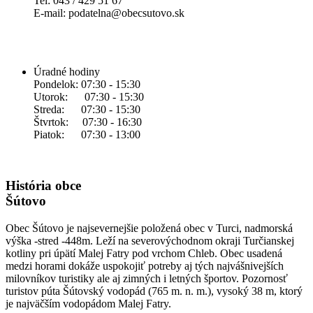
Tel: 043 / 429 51 67
E-mail: podatelna@obecsutovo.sk
Úradné hodiny
Pondelok: 07:30 - 15:30
Utorok: 07:30 - 15:30
Streda: 07:30 - 15:30
Štvrtok: 07:30 - 16:30
Piatok: 07:30 - 13:00
História obce
Šútovo
Obec Šútovo je najsevernejšie položená obec v Turci, nadmorská
výška -stred -448m. Leží na severovýchodnom okraji Turčianskej
kotliny pri úpätí Malej Fatry pod vrchom Chleb. Obec usadená
medzi horami dokáže uspokojiť potreby aj tých najvášnivejších
milovníkov turistiky ale aj zimných i letných športov. Pozornosť
turistov púta Šútovský vodopád (765 m. n. m.), vysoký 38 m, ktorý
je najväčším vodopádom Malej Fatry.