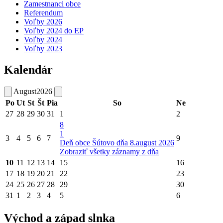
Zamestnanci obce
Referendum
Voľby 2026
Voľby 2024 do EP
Voľby 2024
Voľby 2023
Kalendár
August
2026
Po
Ut
St
Št
Pia
So
Ne
27
28
29
30
31
1
2
8
1
3
4
5
6
7
9
Deň obce Šútovo dňa 8.august 2026
Zobraziť všetky záznamy z dňa
10
11
12
13
14
15
16
17
18
19
20
21
22
23
24
25
26
27
28
29
30
31
1
2
3
4
5
6
Východ a západ slnka