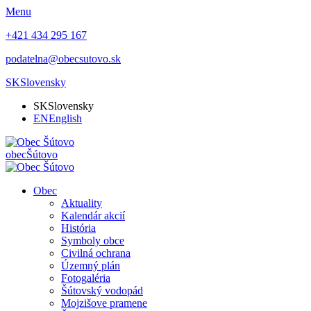
Menu
+421 434 295 167
podatelna@obecsutovo.sk
SK
Slovensky
SK
Slovensky
EN
English
obec
Šútovo
Obec
Aktuality
Kalendár akcií
História
Symboly obce
Civilná ochrana
Územný plán
Fotogaléria
Šútovský vodopád
Mojzišove pramene