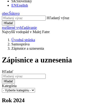
SK
Slovensky
EN
English
obec
Šútovo
Hľadaný výraz
Hľadať
rozšírené vyhľadávanie
Najvyšší vodopád v Malej Fatre
Úvodná stránka
Samospráva
Zápisnice a uznesenia
Zápisnice a uznesenia
Hľadať
Hľadať
Kategória
Rok 2024