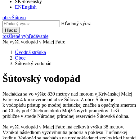
SK
Slovensky
EN
English
obec
Šútovo
Hľadaný výraz
Hľadať
rozšírené vyhľadávanie
Najvyšší vodopád v Malej Fatre
Úvodná stránka
Obec
Šútovský vodopád
Šútovský vodopád
Nachádza sa vo výške 830 metrov nad morom v Krivánskej Malej
Fatre asi 4 km severne od obce Šútovo. Z obce Šútovo je
k vodopádu prístup po modrej turistickej značke a opačným smerom
od Chaty pod Chlebom okolo Mojžišovych prameňov. Leží
približne v strede Národnej prírodnej rezervácie Šútovská dolina.
Najvyšší vodopád v Malej Fatre má celkovú výšku 38 metrov.
Vznikol následkom vyzdvihnutia pohoria a poklesu Turčianskej
kotliny. Vodopád sa nachádza na predpokladanej geologickej hranici