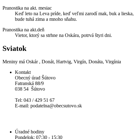
Pranostika na akt. mesiac
Keď leto na Leva príde, keď veľmi zarodí mak, buk a lieska,
bude tuhá zima a mnoho sňahu.
Pranostika na akt.deň
Vietor, ktorý sa strhne na Oskára, potrvá štyri dni.
Sviatok
Meniny má
Oskár
, Donát, Hartvig, Virgín, Donáta, Virgínia
Kontakt
Obecný úrad Šútovo
Fatranská 88/9
038 54 Šútovo
Tel: 043 / 429 51 67
E-mail: podatelna@obecsutovo.sk
Úradné hodiny
Pondelok: 07:30 - 15:30