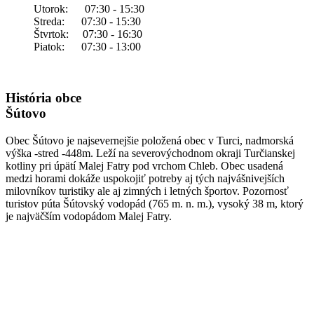
Utorok: 07:30 - 15:30
Streda: 07:30 - 15:30
Štvrtok: 07:30 - 16:30
Piatok: 07:30 - 13:00
História obce
Šútovo
Obec Šútovo je najsevernejšie položená obec v Turci, nadmorská
výška -stred -448m. Leží na severovýchodnom okraji Turčianskej
kotliny pri úpätí Malej Fatry pod vrchom Chleb. Obec usadená
medzi horami dokáže uspokojiť potreby aj tých najvášnivejších
milovníkov turistiky ale aj zimných i letných športov. Pozornosť
turistov púta Šútovský vodopád (765 m. n. m.), vysoký 38 m, ktorý
je najväčším vodopádom Malej Fatry.