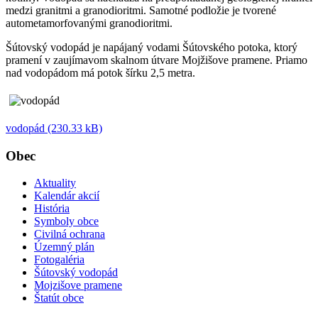
medzi granitmi a granodioritmi. Samotné podložie je tvorené
autometamorfovanými granodioritmi.
Šútovský vodopád je napájaný vodami Šútovského potoka, ktorý
pramení v zaujímavom skalnom útvare Mojžišove pramene. Priamo
nad vodopádom má potok šírku 2,5 metra.
vodopád (230.33 kB)
Obec
Aktuality
Kalendár akcií
História
Symboly obce
Civilná ochrana
Územný plán
Fotogaléria
Šútovský vodopád
Mojzišove pramene
Štatút obce