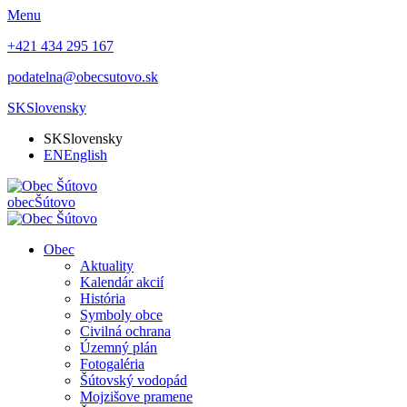
Menu
+421 434 295 167
podatelna@obecsutovo.sk
SK
Slovensky
SK
Slovensky
EN
English
obec
Šútovo
Obec
Aktuality
Kalendár akcií
História
Symboly obce
Civilná ochrana
Územný plán
Fotogaléria
Šútovský vodopád
Mojzišove pramene