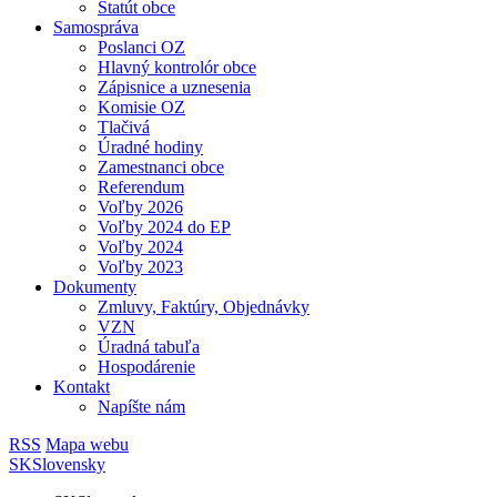
Štatút obce
Samospráva
Poslanci OZ
Hlavný kontrolór obce
Zápisnice a uznesenia
Komisie OZ
Tlačivá
Úradné hodiny
Zamestnanci obce
Referendum
Voľby 2026
Voľby 2024 do EP
Voľby 2024
Voľby 2023
Dokumenty
Zmluvy, Faktúry, Objednávky
VZN
Úradná tabuľa
Hospodárenie
Kontakt
Napíšte nám
RSS
Mapa webu
SK
Slovensky