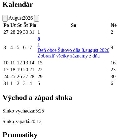
Kalendár
August
2026
Po
Ut
St
Št
Pia
So
Ne
27
28
29
30
31
1
2
8
1
3
4
5
6
7
9
Deň obce Šútovo dňa 8.august 2026
Zobraziť všetky záznamy z dňa
10
11
12
13
14
15
16
17
18
19
20
21
22
23
24
25
26
27
28
29
30
31
1
2
3
4
5
6
Východ a západ slnka
Slnko vychádza:
5:25
Slnko zapadá:
20:12
Pranostiky