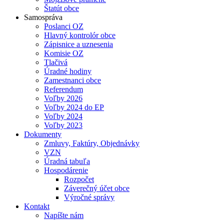
Štatút obce
Samospráva
Poslanci OZ
Hlavný kontrolór obce
Zápisnice a uznesenia
Komisie OZ
Tlačivá
Úradné hodiny
Zamestnanci obce
Referendum
Voľby 2026
Voľby 2024 do EP
Voľby 2024
Voľby 2023
Dokumenty
Zmluvy, Faktúry, Objednávky
VZN
Úradná tabuľa
Hospodárenie
Rozpočet
Záverečný účet obce
Výročné správy
Kontakt
Napíšte nám