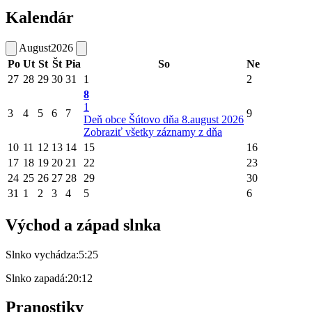
Kalendár
August
2026
Po
Ut
St
Št
Pia
So
Ne
27
28
29
30
31
1
2
8
1
3
4
5
6
7
9
Deň obce Šútovo dňa 8.august 2026
Zobraziť všetky záznamy z dňa
10
11
12
13
14
15
16
17
18
19
20
21
22
23
24
25
26
27
28
29
30
31
1
2
3
4
5
6
Východ a západ slnka
Slnko vychádza:
5:25
Slnko zapadá:
20:12
Pranostiky