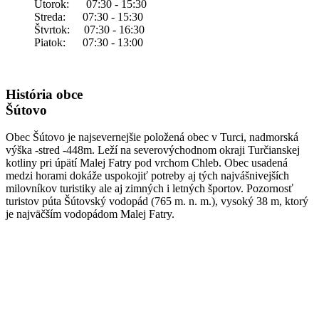
Utorok: 07:30 - 15:30
Streda: 07:30 - 15:30
Štvrtok: 07:30 - 16:30
Piatok: 07:30 - 13:00
História obce
Šútovo
Obec Šútovo je najsevernejšie položená obec v Turci, nadmorská
výška -stred -448m. Leží na severovýchodnom okraji Turčianskej
kotliny pri úpätí Malej Fatry pod vrchom Chleb. Obec usadená
medzi horami dokáže uspokojiť potreby aj tých najvášnivejších
milovníkov turistiky ale aj zimných i letných športov. Pozornosť
turistov púta Šútovský vodopád (765 m. n. m.), vysoký 38 m, ktorý
je najväčším vodopádom Malej Fatry.