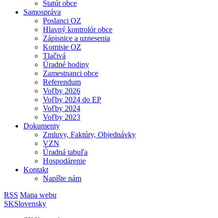
Štatút obce
Samospráva
Poslanci OZ
Hlavný kontrolór obce
Zápisnice a uznesenia
Komisie OZ
Tlačivá
Úradné hodiny
Zamestnanci obce
Referendum
Voľby 2026
Voľby 2024 do EP
Voľby 2024
Voľby 2023
Dokumenty
Zmluvy, Faktúry, Objednávky
VZN
Úradná tabuľa
Hospodárenie
Kontakt
Napíšte nám
RSS
Mapa webu
SK
Slovensky