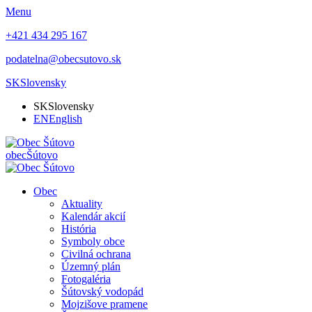
Menu
+421 434 295 167
podatelna@obecsutovo.sk
SK
Slovensky
SK
Slovensky
EN
English
obec
Šútovo
Obec
Aktuality
Kalendár akcií
História
Symboly obce
Civilná ochrana
Územný plán
Fotogaléria
Šútovský vodopád
Mojzišove pramene