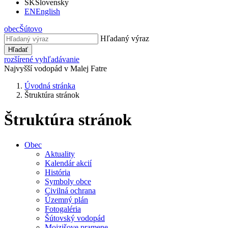
SK
Slovensky
EN
English
obec
Šútovo
Hľadaný výraz
Hľadať
rozšírené vyhľadávanie
Najvyšší vodopád v Malej Fatre
Úvodná stránka
Štruktúra stránok
Štruktúra stránok
Obec
Aktuality
Kalendár akcií
História
Symboly obce
Civilná ochrana
Územný plán
Fotogaléria
Šútovský vodopád
Mojzišove pramene