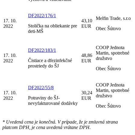
DF2022/176/1
Melfin Trade, s.r.o
17. 10.
43,10
Stolička na obliekanie pre
2022
EUR
Obec Šútovo
deti-MŠ
COOP Jednota
DF2022/183/1
Martin, spotrebné
17. 10.
48,86
družstvo
Čistiace a dfezinfekčné
2022
EUR
prostriedy do ŠJ
Obec Šútovo
COOP Jednota
DF2022/55/8
Martin, spotrebné
17. 10.
30,24
družstvo
Potraviny do ŠJ-
2022
EUR
nevyfakturované dodávky
Obec Šútovo
* Uvedená cena je konečná. V prípade, že je zmluvná strana
platcom DPH, je cena uvedená vrátane DPH.