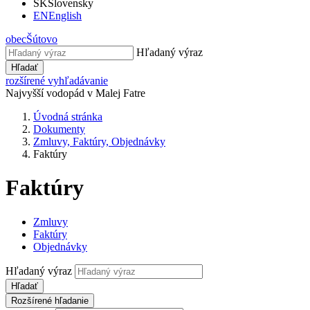
SK
Slovensky
EN
English
obec
Šútovo
Hľadaný výraz
Hľadať
rozšírené vyhľadávanie
Najvyšší vodopád v Malej Fatre
Úvodná stránka
Dokumenty
Zmluvy, Faktúry, Objednávky
Faktúry
Faktúry
Zmluvy
Faktúry
Objednávky
Hľadaný výraz
Hľadať
Rozšírené hľadanie