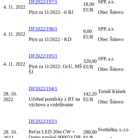
DF2022/197/1
SPP, a.s.
18,00
4. 11. 2022
EUR
Plyn za 11/2022- -6 BJ
Obec Šútovo
DF2022/196/1
SPP, a.s.
9,00
4. 11. 2022
EUR
Plyn za 11/2022 - KD
Obec Šútovo
DF2022/195/1
SPP, a.s.
329,00
4. 11. 2022
Plyn za 11/2022- OcU, MŠ
EUR
Obec Šútovo
ŠJ
DF2022/194/1
Tomáš Klásek
28. 10.
142,20
Učebné pomôcky z BT na
2022
EUR
Obec Šútovo
výchovu a vzdelávanie
DF2022/193/1
Svetluška, s..r.o
Reťaz LED 20m CW +
28. 10.
280,00
čierny napájač 900024 DR
2022
EUR