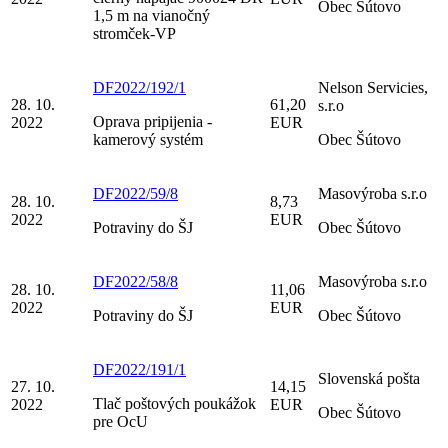
Obec Šútovo
1,5 m na vianočný
stromček-VP
DF2022/192/1
Nelson Servicies,
28. 10.
61,20
s.r.o
Oprava pripijenia -
2022
EUR
kamerový systém
Obec Šútovo
DF2022/59/8
Masovýroba s.r.o
28. 10.
8,73
2022
EUR
Potraviny do ŠJ
Obec Šútovo
DF2022/58/8
Masovýroba s.r.o
28. 10.
11,06
2022
EUR
Potraviny do ŠJ
Obec Šútovo
DF2022/191/1
Slovenská pošta
27. 10.
14,15
Tlač poštových poukážok
2022
EUR
Obec Šútovo
pre OcU