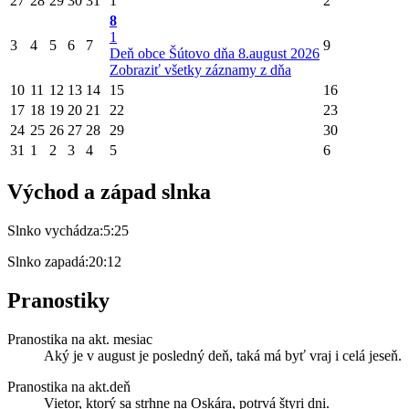
27
28
29
30
31
1
2
8
1
3
4
5
6
7
9
Deň obce Šútovo dňa 8.august 2026
Zobraziť všetky záznamy z dňa
10
11
12
13
14
15
16
17
18
19
20
21
22
23
24
25
26
27
28
29
30
31
1
2
3
4
5
6
Východ a západ slnka
Slnko vychádza:
5:25
Slnko zapadá:
20:12
Pranostiky
Pranostika na akt. mesiac
Aký je v august je posledný deň, taká má byť vraj i celá jeseň.
Pranostika na akt.deň
Vietor, ktorý sa strhne na Oskára, potrvá štyri dni.