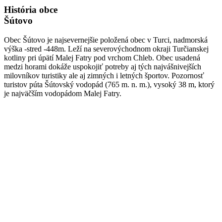
História obce
Šútovo
Obec Šútovo je najsevernejšie položená obec v Turci, nadmorská
výška -stred -448m. Leží na severovýchodnom okraji Turčianskej
kotliny pri úpätí Malej Fatry pod vrchom Chleb. Obec usadená
medzi horami dokáže uspokojiť potreby aj tých najvášnivejších
milovníkov turistiky ale aj zimných i letných športov. Pozornosť
turistov púta Šútovský vodopád (765 m. n. m.), vysoký 38 m, ktorý
je najväčším vodopádom Malej Fatry.