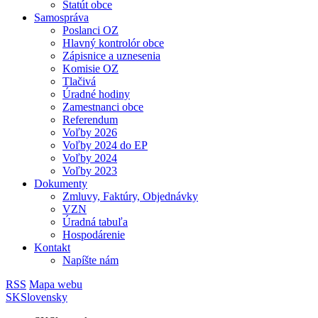
Štatút obce
Samospráva
Poslanci OZ
Hlavný kontrolór obce
Zápisnice a uznesenia
Komisie OZ
Tlačivá
Úradné hodiny
Zamestnanci obce
Referendum
Voľby 2026
Voľby 2024 do EP
Voľby 2024
Voľby 2023
Dokumenty
Zmluvy, Faktúry, Objednávky
VZN
Úradná tabuľa
Hospodárenie
Kontakt
Napíšte nám
RSS
Mapa webu
SK
Slovensky