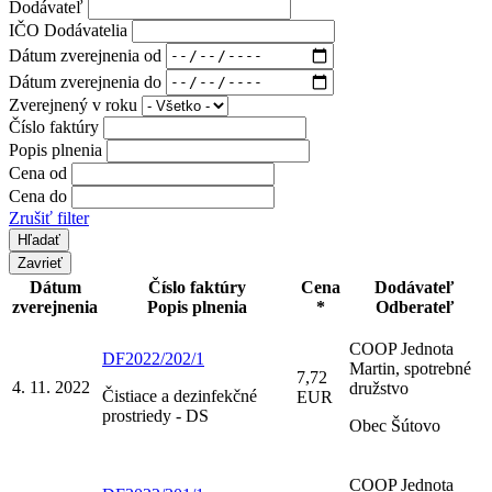
Dodávateľ
IČO Dodávatelia
Dátum zverejnenia od
Dátum zverejnenia do
Zverejnený v roku
Číslo faktúry
Popis plnenia
Cena od
Cena do
Zrušiť filter
Zavrieť
Dátum
Číslo faktúry
Cena
Dodávateľ
zverejnenia
Popis plnenia
*
Odberateľ
COOP Jednota
DF2022/202/1
Martin, spotrebné
7,72
4. 11. 2022
družstvo
Čistiace a dezinfekčné
EUR
prostriedy - DS
Obec Šútovo
COOP Jednota