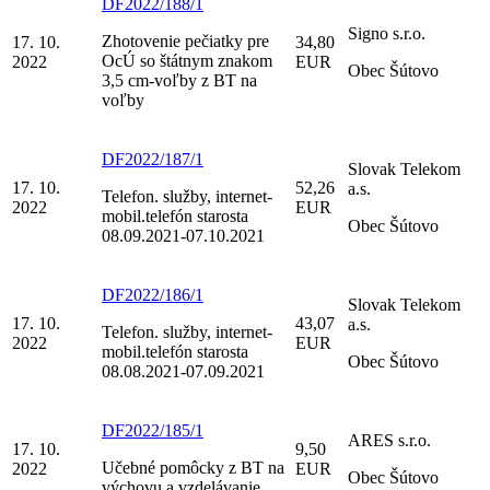
DF2022/188/1
Signo s.r.o.
Zhotovenie pečiatky pre
17. 10.
34,80
OcÚ so štátnym znakom
2022
EUR
Obec Šútovo
3,5 cm-voľby z BT na
voľby
DF2022/187/1
Slovak Telekom
17. 10.
52,26
a.s.
Telefon. služby, internet-
2022
EUR
mobil.telefón starosta
Obec Šútovo
08.09.2021-07.10.2021
DF2022/186/1
Slovak Telekom
17. 10.
43,07
a.s.
Telefon. služby, internet-
2022
EUR
mobil.telefón starosta
Obec Šútovo
08.08.2021-07.09.2021
DF2022/185/1
ARES s.r.o.
17. 10.
9,50
Učebné pomôcky z BT na
2022
EUR
Obec Šútovo
výchovu a vzdelávanie