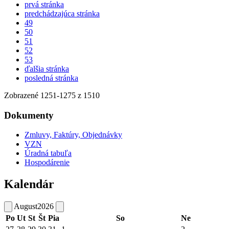
prvá stránka
predchádzajúca stránka
49
50
51
52
53
ďalšia stránka
posledná stránka
Zobrazené
1251
-
1275
z 1510
Dokumenty
Zmluvy, Faktúry, Objednávky
VZN
Úradná tabuľa
Hospodárenie
Kalendár
August
2026
Po
Ut
St
Št
Pia
So
Ne