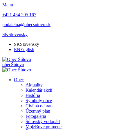
Menu
+421 434 295 167
podatelna@obecsutovo.sk
SK
Slovensky
SK
Slovensky
EN
English
obec
Šútovo
Obec
Aktuality
Kalendár akcií
História
Symboly obce
Civilná ochrana
Územný plán
Fotogaléria
Šútovský vodopád
Mojzišove pramene