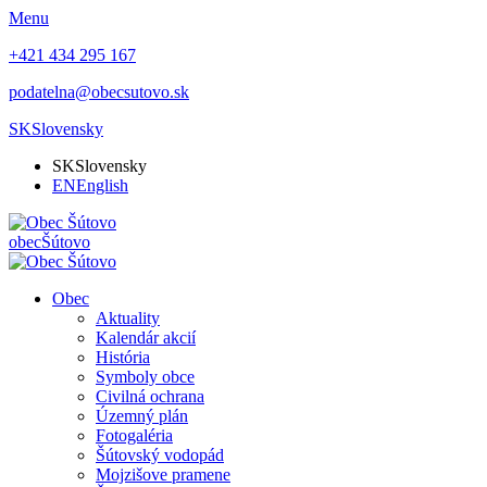
Menu
+421 434 295 167
podatelna@obecsutovo.sk
SK
Slovensky
SK
Slovensky
EN
English
obec
Šútovo
Obec
Aktuality
Kalendár akcií
História
Symboly obce
Civilná ochrana
Územný plán
Fotogaléria
Šútovský vodopád
Mojzišove pramene