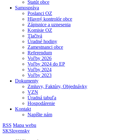
Štatút obce
Samospráva
Poslanci OZ
Hlavný kontrolór obce
Zápisnice a uznesenia
Komisie OZ
Tlačivá
Úradné hodiny
Zamestnanci obce
Referendum
Voľby 2026
Voľby 2024 do EP
Voľby 2024
Voľby 2023
Dokumenty
Zmluvy, Faktúry, Objednávky
VZN
Úradná tabuľa
Hospodárenie
Kontakt
Napíšte nám
RSS
Mapa webu
SK
Slovensky