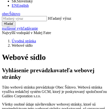
SK
Slovensky
EN
English
obec
Šútovo
Hľadaný výraz
Hľadať
rozšírené vyhľadávanie
Najvyšší vodopád v Malej Fatre
Úvodná stránka
Webové sídlo
Webové sídlo
Vyhlásenie prevádzkovateľa webovej
stránky
Túto webovú stránku prevádzkuje Obec Šútovo. Webová stránka
využíva redakčný systém GCM, ktorý je poskytovaný spoločnosťou
Galileo Corporation s.r.o.
Všetky osobné údaje návštevníkov webovej stránky, ktoré sú
prostredníctvom tejto webovej stránky poskytované, sú spravované