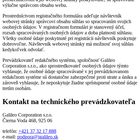
výlučne správcom obsahu webu.
Prostredníctvom registračného formulára udeľuje návštevník
webovej stránky správcovi obsahu súhlas so spracovaním svojich
osobných údajov. V registračnom formulári je stanovený účel,
rozsah spracovávaných osobných údajov a doba platnosti súhlasu.
Všetky osobné údaje poskytnuté pri registrácii návštevník poskytuje
dobrovoľne. Návštevník webovej stránky má možnosť svoj súhlas
kedykoľvek odvolať.
Prevádzkovateľ redakčného systému, spoločnosť Galileo
Corporation s.r.o., ako sprostredkovateľ osobných údajov týmto
vyhlasuje, že osobné údaje spracovávané v jej prevádzkovanom
redakčnom systéme sú dostatočne zabezpečené proti strate a úniku a
zároveň vyhlasuje, že neposkytuje žiadne sprístupnené osobné údaje
tretím osobám.
Kontakt na technického prevádzkovateľa
Galileo Corporation s.r.o.
Čierna Voda 468, 925 06
telefón:
+421 37 32 17 888
e-mail:
podpora@igalileo.sk