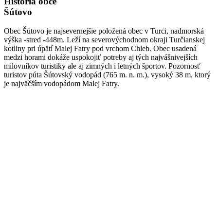
História obce
Šútovo
Obec Šútovo je najsevernejšie položená obec v Turci, nadmorská
výška -stred -448m. Leží na severovýchodnom okraji Turčianskej
kotliny pri úpätí Malej Fatry pod vrchom Chleb. Obec usadená
medzi horami dokáže uspokojiť potreby aj tých najvášnivejších
milovníkov turistiky ale aj zimných i letných športov. Pozornosť
turistov púta Šútovský vodopád (765 m. n. m.), vysoký 38 m, ktorý
je najväčším vodopádom Malej Fatry.