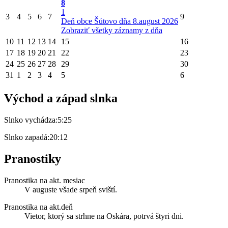
8
1
3
4
5
6
7
9
Deň obce Šútovo dňa 8.august 2026
Zobraziť všetky záznamy z dňa
10
11
12
13
14
15
16
17
18
19
20
21
22
23
24
25
26
27
28
29
30
31
1
2
3
4
5
6
Východ a západ slnka
Slnko vychádza:
5:25
Slnko zapadá:
20:12
Pranostiky
Pranostika na akt. mesiac
V auguste všade srpeň sviští.
Pranostika na akt.deň
Vietor, ktorý sa strhne na Oskára, potrvá štyri dni.